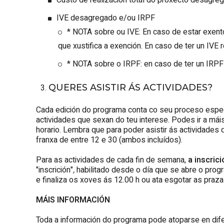
Custo de realización total do proxecto desagre
IVE desagregado e/ou IRPF
* NOTA sobre ou IVE: En caso de estar exentos
que xustifica a exención. En caso de ter un IVE
* NOTA sobre o IRPF: en caso de ter un IRPF
QUERES ASISTIR ÁS ACTIVIDADES?
Cada edición do programa conta co seu proceso espec
actividades que sexan do teu interese. Podes ir a mái
horario. Lembra que para poder asistir ás actividades 
franxa de entre 12 e 30 (ambos incluídos).
Para as actividades de cada fin de semana,
a inscric
"inscrición"
,
habilitado desde o día que se abre o progr
e finaliza os xoves ás 12.00 h ou ata esgotar as praza
MÁIS INFORMACIÓN
Toda a información do programa pode atoparse en dif