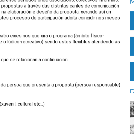
ábrense períodos onde asociacións, colectivos informais,
M
e propostas a través das distintas canles de comunicación
n na elaboración e deseño da proposta, xerando así un
estes procesos de participación adoita coincidir nos meses
atro eixes nos que xira o programa (ámbito físico-
o e o lúdico-recreativo) sendo estes flexibles atendendo ás
que se relacionan a continuación:
il da persoa que presenta a proposta (persoa responsable)
D
xuvenil, cultural etc...)