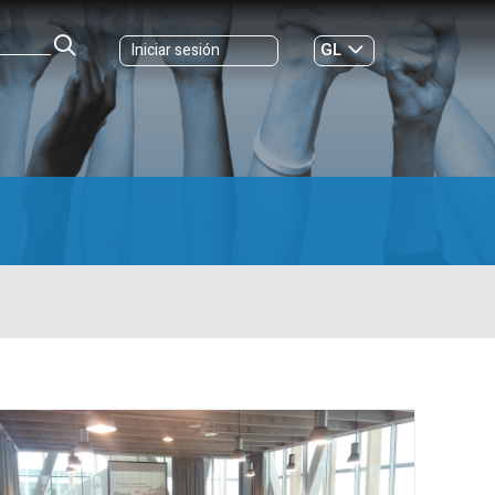
GL
Iniciar sesión
ES
|