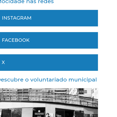
ocidade nas redes
INSTAGRAM
FACEBOOK
X
escubre o voluntariado municipal