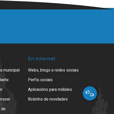
En internet
a municipal
Webs, blogs e redes sociais
atante
Perfís sociais
er
Aplicacións para móbiles
ersoal
Boletíns de novidades
o de