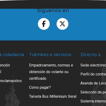
Síguenos en
á cidadanía
Trámites e servizos
Directo a
ención
Empadroamento, normas e
Sede electrónic
0
obtención do volante ou
Perfil do contr
certificado
 reclamacións
Axenda de Lec
Como pagar?
Selección de p
Tarxeta Bus Millennium Xeral
Sistema intern