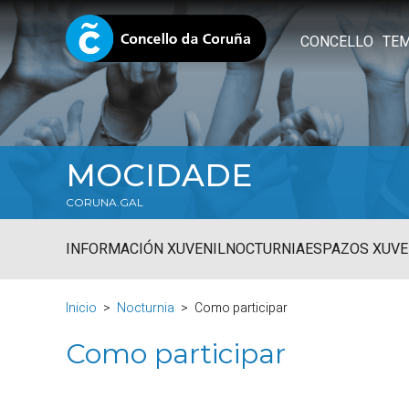
CONCELLO
TE
MOCIDADE
CORUNA.GAL
INFORMACIÓN XUVENIL
NOCTURNIA
ESPAZOS XUVE
Inicio
Nocturnia
Como participar
Como participar