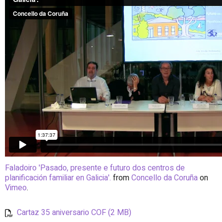
Faladoiro 'Pasado, presente e futuro dos centros de
planificación familiar en Galicia'.
from
Concello da Coruña
on
Vimeo
.
Cartaz 35 aniversario COF (2 MB)