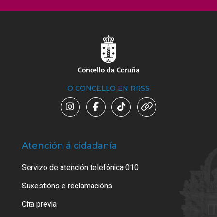
O CONCELLO EN RRSS
Atención á cidadanía
Trá
Servizo de atención telefónica 010
Empa
certi
Suxestións e reclamacións
Como
Cita previa