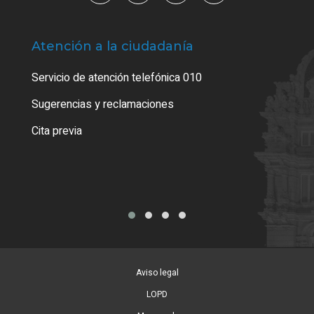
Atención a la ciudadanía
Trá
Servicio de atención telefónica 010
Empa
o cer
Sugerencias y reclamaciones
Como
Cita previa
Tarj
Aviso legal
LOPD