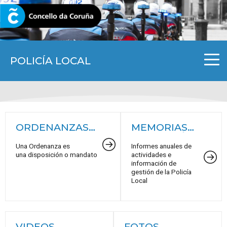
CORUNA.GAL
POLICÍA LOCAL
ORDENANZAS
MEMORIAS
MUNICIPALES
DE GESTIÓN
Una Ordenanza es
Informes anuales de
una disposición o mandato
actividades e
información de
gestión de la Policía
Local
VIDEOS
FOTOS