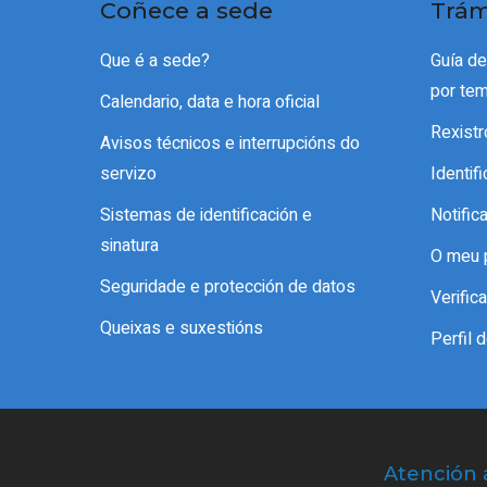
Coñece a sede
Trám
Que é a sede?
Guía d
por te
Calendario, data e hora oficial
Rexistr
Avisos técnicos e interrupcións do
servizo
Identif
Sistemas de identificación e
Notific
sinatura
O meu 
Seguridade e protección de datos
Verifi
Queixas e suxestións
Perfil 
Atención 