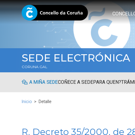
CONCELL
SEDE ELECTRÓNICA
CORUNA.GAL
A MIÑA SEDE
COÑECE A SEDE
PARA QUEN?
TRÁMI
Inicio
Detalle
R. Decreto 35/2000, de 2