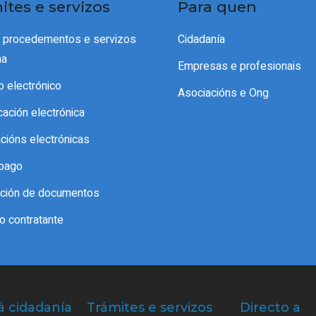
ites e servizos
Para quen
e procedementos e servizos
Cidadanía
ma
Empresas e profesionais
o electrónico
Asociacións e Ong
icación electrónica
acións electrónicas
pago
cación de documentos
do contratante
á cidadanía
Trámites e servizos
Directo a