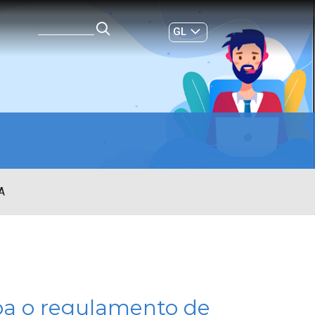
GL
ES
|
A
oba o regulamento de