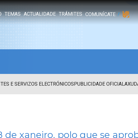
O
TEMAS
ACTUALIDADE
TRÁMITES
COMUNÍCATE
TES E SERVIZOS ELECTRÓNICOS
PUBLICIDADE OFICIAL
AXUD
8 de xaneiro, polo que se apr