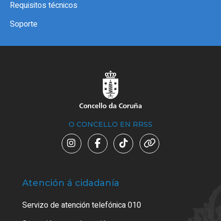
Requisitos técnicos
Soporte
O CONCELLO EN RRSS
Atención á cidadanía
Trá
Servizo de atención telefónica 010
Empa
certi