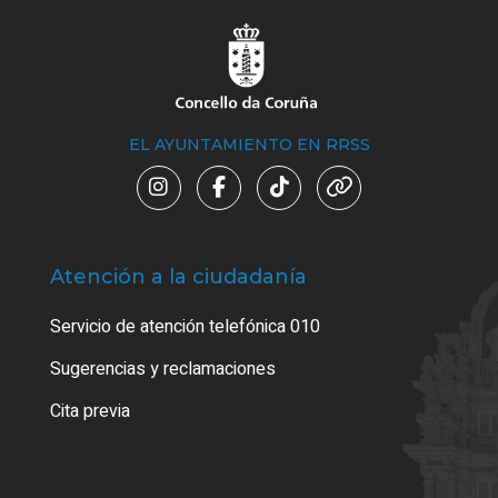
EL AYUNTAMIENTO EN RRSS
Atención a la ciudadanía
Trá
Servicio de atención telefónica 010
Empa
o cer
Sugerencias y reclamaciones
Como
Cita previa
Tarj