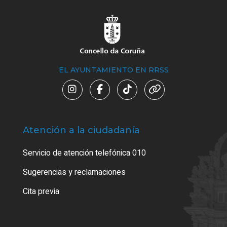
EL AYUNTAMIENTO EN RRSS
Atención a la ciudadanía
Trá
Servicio de atención telefónica 010
Empa
o cer
Sugerencias y reclamaciones
Como
Cita previa
Tarj