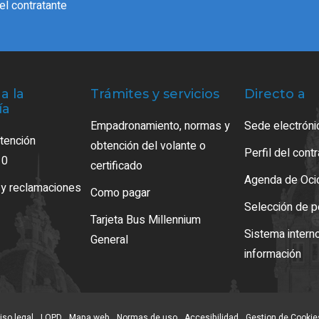
del contratante
a la
Trámites y servicios
Directo a
ía
Empadronamiento, normas y
Sede electróni
atención
obtención del volante o
Perfil del cont
10
certificado
Agenda de Oci
 y reclamaciones
Como pagar
Selección de p
Tarjeta Bus Millennium
Sistema intern
General
información
iso legal
LOPD
Mapa web
Normas de uso
Accesibilidad
Gestion de Cookie