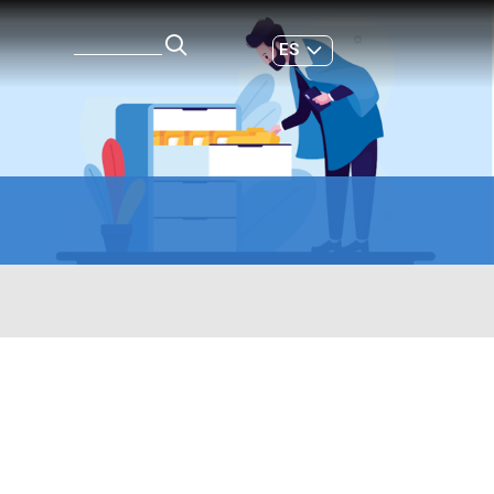
ES
GL