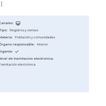
l
Canales
:
Tipo
:
Registros y censos
Materia
:
Población y comunidades
Órgano responsable
:
Interior
Vigente
:
Nivel de tramitacion electronica
:
Tramitación electrónica