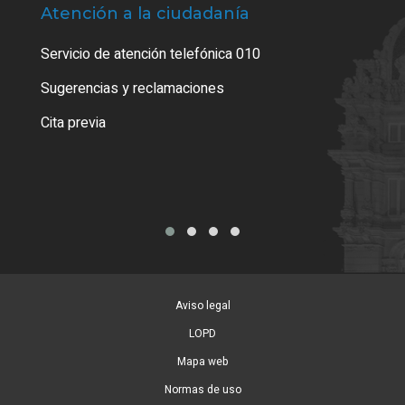
Atención a la ciudadanía
Trá
Servicio de atención telefónica 010
Empa
o cer
Sugerencias y reclamaciones
Como
Cita previa
Tarj
Aviso legal
LOPD
Mapa web
Normas de uso