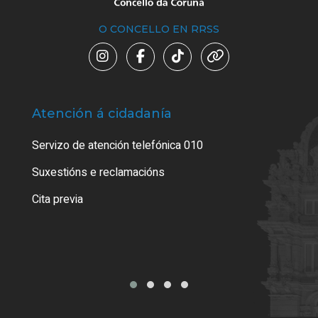
O CONCELLO EN RRSS
Atención á cidadanía
Trá
Servizo de atención telefónica 010
Empa
certi
Suxestións e reclamacións
Como
Cita previa
Tarx