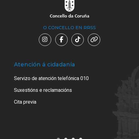
O CONCELLO EN RRSS
Atención á cidadanía
Trá
Servizo de atención telefónica 010
Empa
certi
Suxestións e reclamacións
Como
Cita previa
Tarx