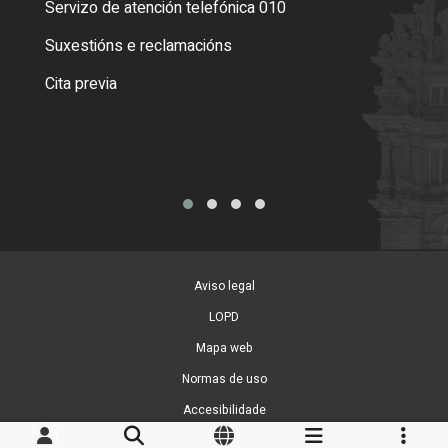
Servizo de atención telefónica 010
Empa
certi
Suxestións e reclamacións
Como
Cita previa
Tarx
Aviso legal
LOPD
Mapa web
Normas de uso
Accesibilidade
Xestión de cookies