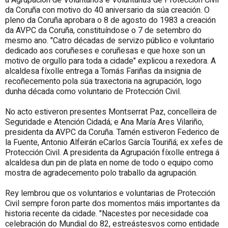
da Coruña con motivo do 40 aniversario da súa creación. O
pleno da Coruña aprobara o 8 de agosto do 1983 a creación
da AVPC da Coruña, constituíndose o 7 de setembro do
mesmo ano. "Catro décadas de servizo público e voluntario
dedicado aos coruñeses e coruñesas e que hoxe son un
motivo de orgullo para toda a cidade" explicou a rexedora. A
alcaldesa fíxolle entrega a Tomás Fariñas da insignia de
recoñecemento pola súa traxectoria na agrupación, logo
dunha década como voluntario de Protección Civil.
No acto estiveron presentes Montserrat Paz, concelleira de
Seguridade e Atención Cidadá; e Ana María Ares Vilariño,
presidenta da AVPC da Coruña. Tamén estiveron Federico de
la Fuente, Antonio Alfeirán eCarlos García Touriñá; ex xefes de
Protección Civil. A presidenta da Agrupación fíxolle entrega á
alcaldesa dun pin de plata en nome de todo o equipo como
mostra de agradecemento polo traballo da agrupación.
Rey lembrou que os voluntarios e voluntarias de Protección
Civil sempre foron parte dos momentos máis importantes da
historia recente da cidade. "Nacestes por necesidade coa
celebración do Mundial do 82, estreástesvos como entidade