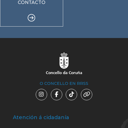
CONTACTO
O CONCELLO EN RRSS
Atención á cidadanía
Trá