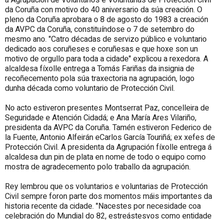
da Coruña con motivo do 40 aniversario da súa creación. O
pleno da Coruña aprobara o 8 de agosto do 1983 a creación
da AVPC da Coruña, constituíndose o 7 de setembro do
mesmo ano. "Catro décadas de servizo público e voluntario
dedicado aos coruñeses e coruñesas e que hoxe son un
motivo de orgullo para toda a cidade" explicou a rexedora. A
alcaldesa fíxolle entrega a Tomás Fariñas da insignia de
recoñecemento pola súa traxectoria na agrupación, logo
dunha década como voluntario de Protección Civil.
No acto estiveron presentes Montserrat Paz, concelleira de
Seguridade e Atención Cidadá; e Ana María Ares Vilariño,
presidenta da AVPC da Coruña. Tamén estiveron Federico de
la Fuente, Antonio Alfeirán eCarlos García Touriñá; ex xefes de
Protección Civil. A presidenta da Agrupación fíxolle entrega á
alcaldesa dun pin de plata en nome de todo o equipo como
mostra de agradecemento polo traballo da agrupación.
Rey lembrou que os voluntarios e voluntarias de Protección
Civil sempre foron parte dos momentos máis importantes da
historia recente da cidade. "Nacestes por necesidade coa
celebración do Mundial do 82, estreástesvos como entidade