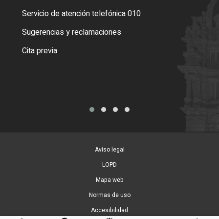
Servicio de atención telefónica 010
Empa
o cer
Sugerencias y reclamaciones
Como
Cita previa
Tarj
Aviso legal
LOPD
Mapa web
Normas de uso
Accesibilidad