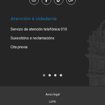
Atención á cidadanía
Trá
Servizo de atención telefónica 010
Empa
certi
Suxestións e reclamacións
Como
Cita previa
Tarx
Aviso legal
LOPD