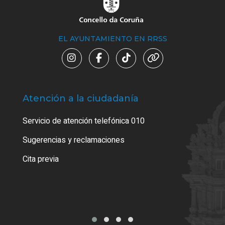
EL AYUNTAMIENTO EN RRSS
Atención a la ciudadanía
Trá
Servicio de atención telefónica 010
Empa
o cer
Sugerencias y reclamaciones
Como
Cita previa
Tarj