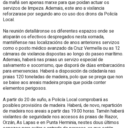
da mañá sen apenas marxe para que poidan actuar os
servizos de limpeza.
Ademais, este ano a vixilancia
reforzarase por segundo ano co uso dos drons da Policía
Local.
Na reunión detalláronse os diferentes espazos onde se
atoparán os efectivos despregados nesta xornada,
mantéñense nas localizacións de anos anteriores servizos
como o posto médico avanzado da Cruz Vermella ou as 12
cámaras de vixilancia dispostas ao longo do paseo marítimo.
Ademais, haberá nas praias un servizo especial de
salvamento e socorrismo, que disporá de dúas embarcacións
para emerxencias. Haberá
a disposición da cidadanía nas
praias 120 toneladas de madeira, polo que se prega que non
se baixe aos areais madeira propia que poida conter
elementos perigosos.
A partir do 20 de xuño, a Policía Local comprobará as
posibles provisións de madeira. Haberá, de novo, repartición
de madeira nos areais a partir das 19.00 horas. Tamén haberá
vixilantes de seguridade nos accesos ás praias de Riazor,
Orzán, As Lapas e en Punta Herminia, nestes dous últimos