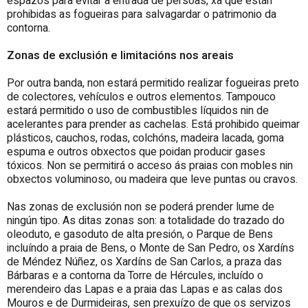
espazos para evitar a entrada de persoas, xa que están
prohibidas as fogueiras para salvagardar o patrimonio da
contorna.
Zonas de exclusión e limitacións nos areais
Por outra banda, non estará permitido realizar fogueiras preto
de colectores, vehículos e outros elementos. Tampouco
estará permitido o uso de combustibles líquidos nin de
acelerantes para prender as cachelas. Está prohibido queimar
plásticos, cauchos, rodas, colchóns, madeira lacada, goma
espuma e outros obxectos que poidan producir gases
tóxicos. Non se permitirá o acceso ás praias con mobles nin
obxectos voluminoso, ou madeira que leve puntas ou cravos.
Nas zonas de exclusión non se poderá prender lume de
ningún tipo. As ditas zonas son: a totalidade do trazado do
oleoduto, e gasoduto de alta presión, o Parque de Bens
incluíndo a praia de Bens, o Monte de San Pedro, os Xardíns
de Méndez Núñez, os Xardíns de San Carlos, a praza das
Bárbaras e a contorna da Torre de Hércules, incluído o
merendeiro das Lapas e a praia das Lapas e as calas dos
Mouros e de Durmideiras, sen prexuízo de que os servizos