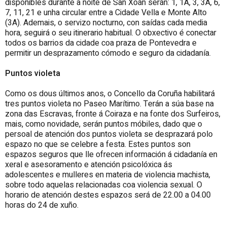
dispoñibles durante a noite de San Xoán serán: 1, 1A, 3, 3A, 6,
7, 11, 21 e unha circular entre a Cidade Vella e Monte Alto
(3A). Ademais, o servizo nocturno, con saídas cada media
hora, seguirá o seu itinerario habitual. O obxectivo é conectar
todos os barrios da cidade coa praza de Pontevedra e
permitir un desprazamento cómodo e seguro da cidadanía.
Puntos violeta
Como os dous últimos anos, o Concello da Coruña habilitará
tres puntos violeta no Paseo Marítimo. Terán a súa base na
zona das Escravas, fronte á Coiraza e na fonte dos Surfeiros,
mais, como novidade, serán puntos móbiles, dado que o
persoal de atención dos puntos violeta se desprazará polo
espazo no que se celebre a festa. Estes puntos son
espazos seguros que lle ofrecen información á cidadanía en
xeral e asesoramento e atención psicolóxica ás
adolescentes e mulleres en materia de violencia machista,
sobre todo aquelas relacionadas coa violencia sexual. O
horario de atención destes espazos será de 22.00 a 04.00
horas do 24 de xuño.