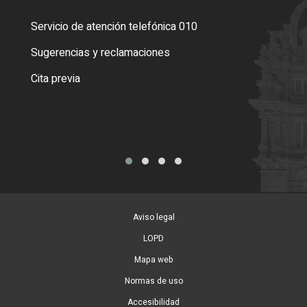
Servicio de atención telefónica 010
Empa
o cer
Sugerencias y reclamaciones
Como
Cita previa
Tarj
Aviso legal
LOPD
Mapa web
Normas de uso
Accesibilidad