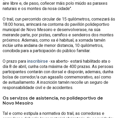
aire libre e, de paso, coñecer máis polo miúdo as paraxes
naturais e os montes da nosa cidade".
O trail, cun percorrido circular de 15 quilómetros, comezará ás
18.00 horas, arrincará na contorna do pavillón polideportivo
municipal de Novo Mesoiro e desenvolverase, na súa
meirande parte, por pistas, camiños e sendeiros dos montes
próximos. Ademais, como xa é habitual, a xornada tamén
inclúe unha andaina de menor distancia, 10 quilómetros,
concibida para a participación do público familiar.
O prazo para
inscribirse
-xa aberto- estará habilitado ata o
día 8 de abril, cunha cota máxima de 400 prazas. As persoas
participantes contarán con dorsal e disporán, ademais, dunha
bolsa de corredor/a cun agasallo conmemorativo, así como
de avituallamento. A inscrición tamén recolle un seguro de
responsabilidade civil e de accidentes.
Os servizos de asistencia, no polideportivo de
Novo Mesoiro
Tal e como estipula a normativa do trail, as corredoras e