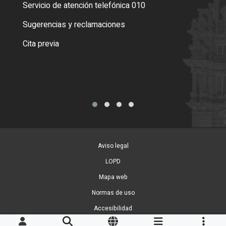
Servicio de atención telefónica 010
Empa
o cer
Sugerencias y reclamaciones
Como
Cita previa
Tarj
Aviso legal
LOPD
Mapa web
Normas de uso
Accesibilidad
Gestion de Cookies