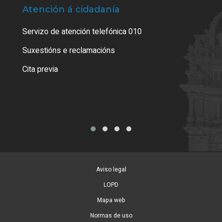
Atención á cidadanía
Trá
Servizo de atención telefónica 010
Empa
certi
Suxestións e reclamacións
Como
Cita previa
Tarx
Aviso legal
LOPD
Mapa web
Normas de uso