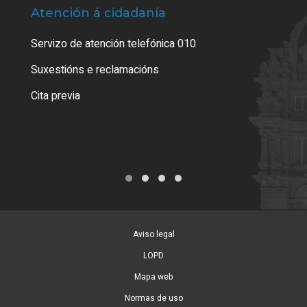
Atención á cidadanía
Trá
Servizo de atención telefónica 010
Empa
certi
Suxestións e reclamacións
Como
Cita previa
Tarx
Aviso legal
LOPD
Mapa web
Normas de uso