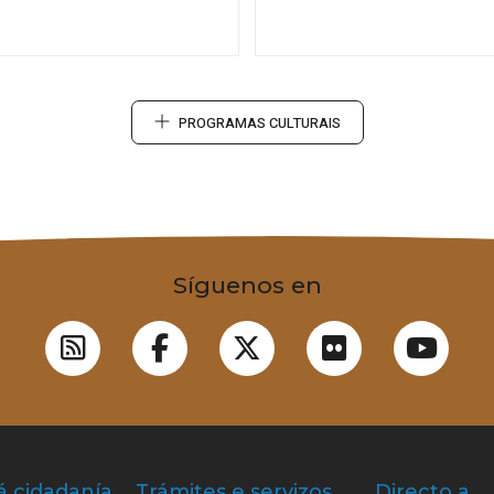
PROGRAMAS CULTURAIS
Síguenos en
á cidadanía
Trámites e servizos
Directo a