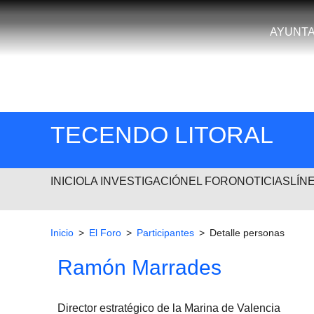
AYUNTAMIENTO
TECENDO LITORAL
INICIO
LA INVESTIGACIÓN
EL FORO
NOTICIAS
LÍN
Inicio
El Foro
Participantes
Detalle personas
Ramón Marrades
Director estratégico de la Marina de Valencia