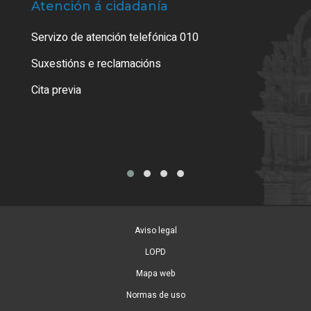
Atención á cidadanía
Trá
Servizo de atención telefónica 010
Empa
certi
Suxestións e reclamacións
Como
Cita previa
Tarx
Aviso legal
LOPD
Mapa web
Normas de uso