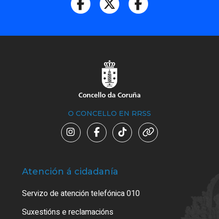
O CONCELLO EN RRSS
Atención á cidadanía
Trá
Servizo de atención telefónica 010
Empa
certi
Suxestións e reclamacións