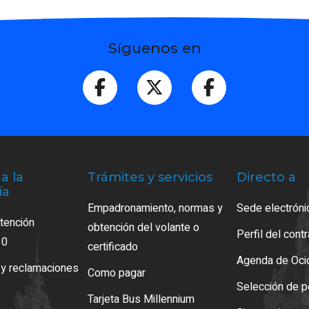
Síguenos en
a la
Trámites y servicios
Directo a
ía
Empadronamiento, normas y
Sede electróni
atención
obtención del volante o
Perfil del cont
10
certificado
Agenda de Oci
 y reclamaciones
Como pagar
Selección de p
Tarjeta Bus Millennium