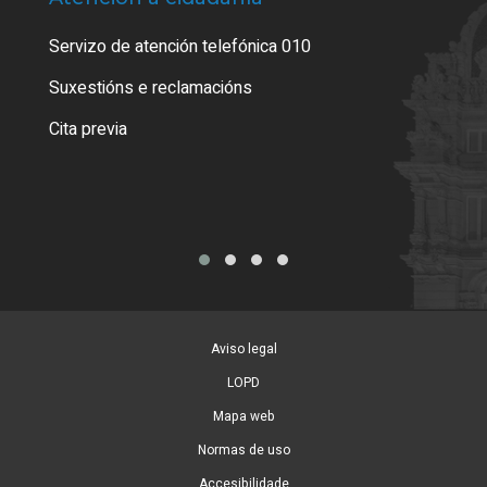
Servizo de atención telefónica 010
Empa
certi
Suxestións e reclamacións
Como
Cita previa
Tarx
Aviso legal
LOPD
Mapa web
Normas de uso
Accesibilidade