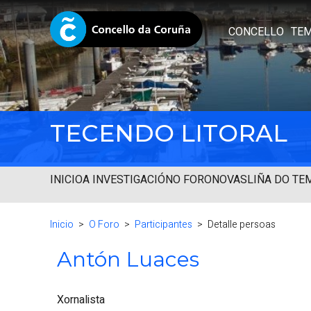
CONCELLO
TE
TECENDO LITORAL
INICIO
A INVESTIGACIÓN
O FORO
NOVAS
LIÑA DO TE
Inicio
O Foro
Participantes
Detalle persoas
Antón Luaces
Xornalista