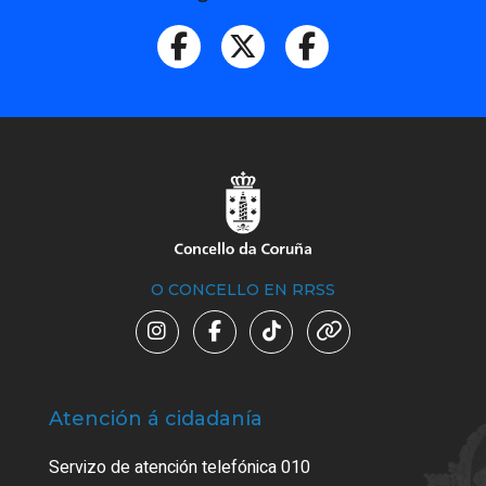
O CONCELLO EN RRSS
Atención á cidadanía
Trá
Servizo de atención telefónica 010
Empa