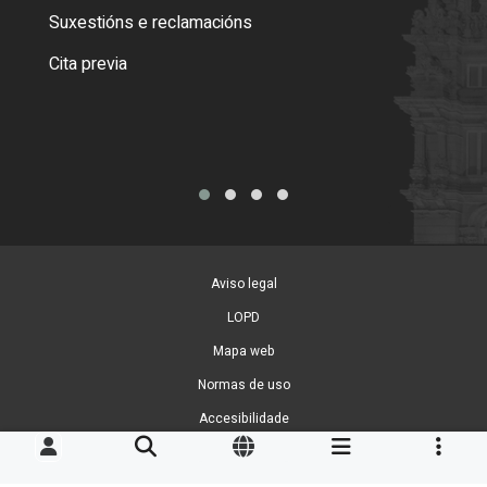
certi
Suxestións e reclamacións
Como
Cita previa
Tarx
Aviso legal
LOPD
Mapa web
Normas de uso
Accesibilidade
Xestión de cookies