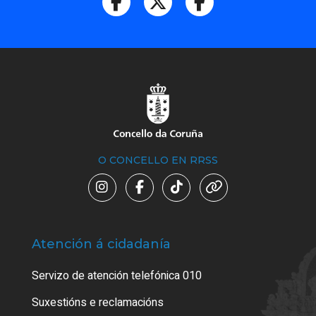
O CONCELLO EN RRSS
Atención á cidadanía
Trá
Servizo de atención telefónica 010
Empa
certi
Suxestións e reclamacións