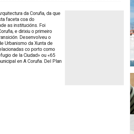
rquitectura da Coruña, da que
sta faceta coa do
e as institucións. Foi
oruña, e dirixiu o primeiro
ransición. Desenvolveu o
 de Urbanismo da Xunta de
 relacionadas co porto como
efugio de la Ciudad» ou «65
nicipal en A Coruña. Del Plan
.