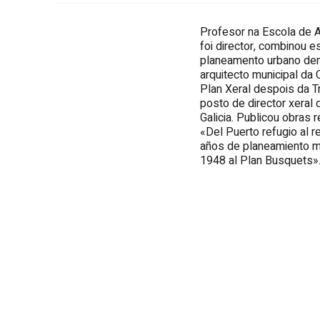
Profesor na Escola de A
foi director, combinou e
planeamento urbano dend
arquitecto municipal da C
Plan Xeral despois da T
posto de director xeral
Galicia. Publicou obras
«Del Puerto refugio al r
años de planeamiento mu
1948 al Plan Busquets»