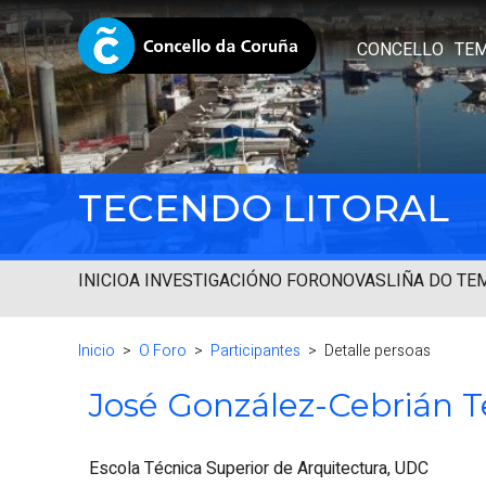
CONCELLO
TE
TECENDO LITORAL
INICIO
A INVESTIGACIÓN
O FORO
NOVAS
LIÑA DO TE
Inicio
O Foro
Participantes
Detalle persoas
José González-Cebrián T
Escola Técnica Superior de Arquitectura, UDC