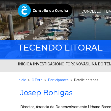
CONCELLO
TE
TECENDO LITORAL
INICIO
A INVESTIGACIÓN
O FORO
NOVAS
LIÑA DO TE
Inicio
O Foro
Participantes
Detalle persoas
Josep Bohigas
Director, Axencia de Desenvolvemento Urbano Barce