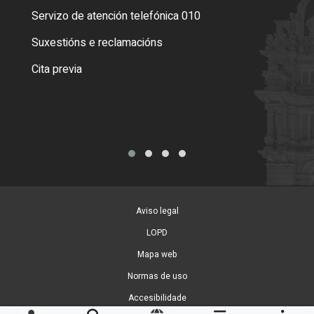
Servizo de atención telefónica 010
Empa
certi
Suxestións e reclamacións
Como
Cita previa
Tarx
Aviso legal
LOPD
Mapa web
Normas de uso
Accesibilidade