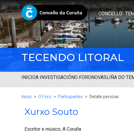
CONCELLO
TE
TECENDO LITORAL
INICIO
A INVESTIGACIÓN
O FORO
NOVAS
LIÑA DO TE
Inicio
O Foro
Participantes
Detalle persoas
Xurxo Souto
Escritor e músico, A Coruña