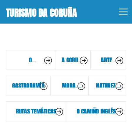
TURISMO DA CORUÑA
O
A CORUÑA
ARTE E
IMPRESCINDIBLE
EN 3 DÍAS
CULTURA
GASTRONOMÍA
MODA,
NATUREZA
DESEÑO E
E DEPORTE
MÁIS
RUTAS TEMÁTICAS
O CAMIÑO INGLÉS