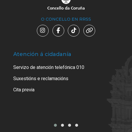
O CONCELLO EN RRSS
Atención á cidadanía
Trá
Servizo de atención telefónica 010
Empa
certi
Suxestións e reclamacións
Como
Cita previa
Tarx