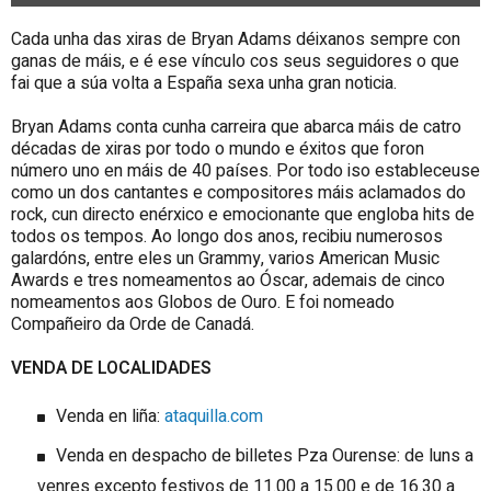
Cada unha das xiras de Bryan Adams déixanos sempre con
ganas de máis, e é ese vínculo cos seus seguidores o que
fai que a súa volta a España sexa unha gran noticia.
Bryan Adams conta cunha carreira que abarca máis de catro
décadas de xiras por todo o mundo e éxitos que foron
número uno en máis de 40 países. Por todo iso estableceuse
como un dos cantantes e compositores máis aclamados do
rock, cun directo enérxico e emocionante que engloba hits de
todos os tempos. Ao longo dos anos, recibiu numerosos
galardóns, entre eles un Grammy, varios American Music
Awards e tres nomeamentos ao Óscar, ademais de cinco
nomeamentos aos Globos de Ouro. E foi nomeado
Compañeiro da Orde de Canadá.
VENDA DE LOCALIDADES
Venda en liña:
ataquilla.com
Venda en despacho de billetes Pza Ourense: de luns a
venres excepto festivos de 11.00 a 15.00 e de 16.30 a