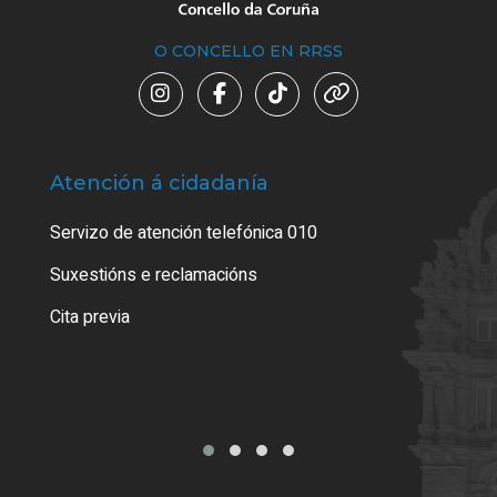
O CONCELLO EN RRSS
Atención á cidadanía
Trá
Servizo de atención telefónica 010
Empa
certi
Suxestións e reclamacións
Como
Cita previa
Tarx