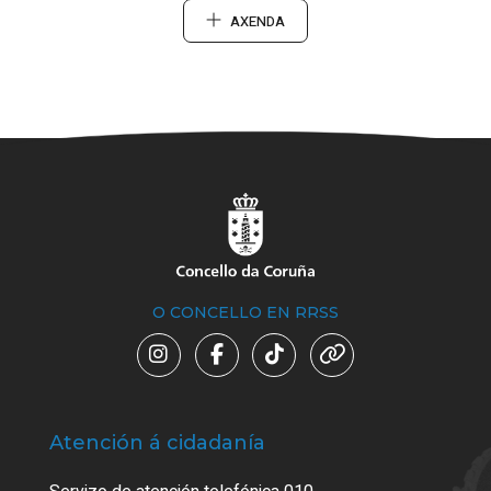
AXENDA
O CONCELLO EN RRSS
Atención á cidadanía
Trá