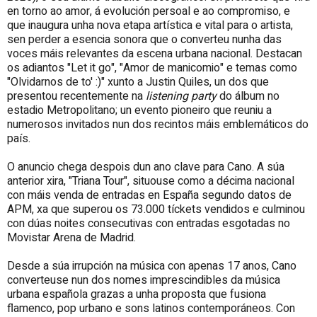
en torno ao amor, á evolución persoal e ao compromiso, e
que inaugura unha nova etapa artística e vital para o artista,
sen perder a esencia sonora que o converteu nunha das
voces máis relevantes da escena urbana nacional. Destacan
os adiantos "Let it go", "Amor de manicomio" e temas como
"Olvidarnos de to' :)" xunto a Justin Quiles, un dos que
presentou recentemente na
listening party
do álbum no
estadio Metropolitano; un evento pioneiro que reuniu a
numerosos invitados nun dos recintos máis emblemáticos do
país.
O anuncio chega despois dun ano clave para Cano. A súa
anterior xira, "Triana Tour", situouse como a décima nacional
con máis venda de entradas
en España
segundo datos de
APM, xa que superou os 73.000 tíckets vendidos e culminou
con dúas noites consecutivas con entradas esgotadas no
Movistar Arena de Madrid.
Desde a súa irrupción na música con apenas 17 anos, Cano
converteuse nun dos nomes imprescindibles da música
urbana española grazas a unha proposta que fusiona
flamenco, pop urbano e sons latinos contemporáneos. Con