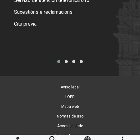
Servizo de atención telefónica 010
Empa
certi
Suxestións e reclamacións
Como
Cita previa
Tarx
Aviso legal
LOPD
Mapa web
Normas de uso
Accesibilidade
Xestión de cookies