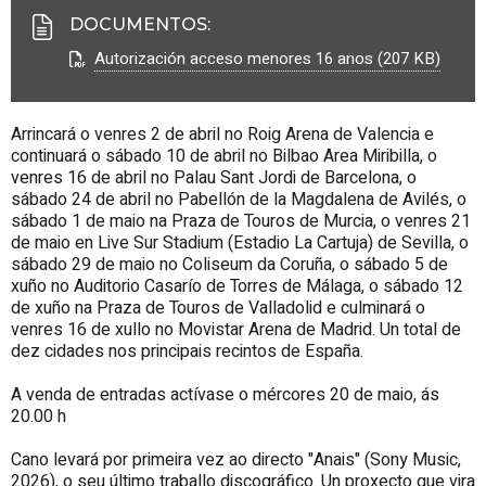
DOCUMENTOS
:
Autorización acceso menores 16 anos (207 KB)
Arrincará o venres 2 de abril no Roig Arena de Valencia e
continuará o sábado 10 de abril no Bilbao Area
Miribilla
, o
venres 16 de abril no Palau Sant Jordi de Barcelona, o
sábado 24 de abril no Pabellón de la Magdalena de Avilés, o
sábado 1 de maio na Praza de Touros de Murcia, o venres 21
de maio en Live Sur
Stadium (Estadio La Cartuja)
de Sevilla, o
sábado 29 de maio no Coliseum da Coruña, o sábado 5 de
xuño no Auditorio Casarío de Torres de Málaga, o sábado 12
de xuño na Praza de Touros de Valladolid e culminará o
venres 16 de xullo no Movistar Arena de Madrid. Un total de
dez cidades nos principais recintos de España.
A venda de entradas actívase o mércores 20 de maio, ás
20
.00 h
Cano levará por primeira vez ao directo "Anais" (Sony Music,
2026), o seu último traballo discográfico. Un proxecto que vira