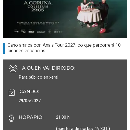
Cano arrinca con Anais Tour 2027, co que percorrerá 10
cidades españolas
A QUEN VAI DIRIXIDO
:
Para público en xeral
CANDO
:
29/05/2027
21.00 h
HORARIO
:
(apertura de portas: 19.30 h)