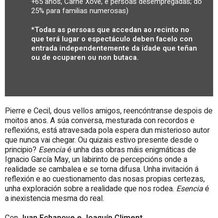
+65 anos, Carné Xove, e persoas desempregadas; do
25% para familias numerosas)
*Todas as persoas que accedan ao recinto no
que terá lugar o espectáculo deben facelo con
entrada independentemente da idade que teñan
ou de ocuparen ou non butaca.
Pierre e Cecil, dous vellos amigos, reencóntranse despois de
moitos anos. A súa conversa, mesturada con recordos e
reflexións, está atravesada pola espera dun misterioso autor
que nunca vai chegar. Ou quizais estivo presente desde o
principio?
Esencia
é unha das obras máis enigmáticas de
Ignacio García May, un labirinto de percepcións onde a
realidade se cambalea e se torna difusa. Unha invitación á
reflexión e ao cuestionamento das nosas propias certezas,
unha exploración sobre a realidade que nos rodea.
Esencia
é
a inexistencia mesma do real.