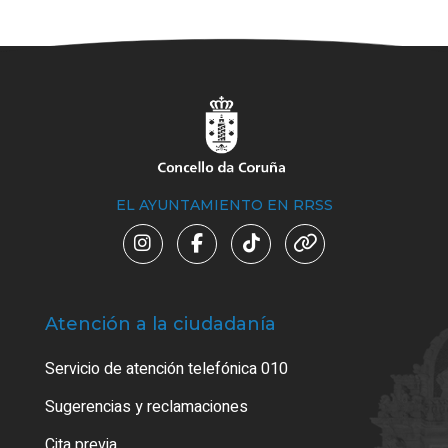
EL AYUNTAMIENTO EN RRSS
Atención a la ciudadanía
Trá
Servicio de atención telefónica 010
Empa
o cer
Sugerencias y reclamaciones
Como
Cita previa