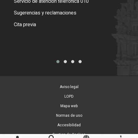
Servicio de atención telefónica 010
Empa
o cer
Sugerencias y reclamaciones
Como
Cita previa
Tarj
Aviso legal
LOPD
Mapa web
Normas de uso
Accesibilidad
Gestion de Cookies