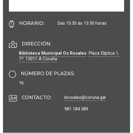
Das 10.30 ás 13.30 horas
HORARIO
:
DIRECCIÓN:
Biblioteca Municipal Os Rosales
.
Plaza Elíptica 1,
1º.
15011
A Coruña
NÚMERO DE PLAZAS
:
16
brosales@coruna.g
al
CONTACTO
:
981 184 389