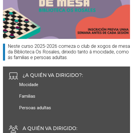
Neste curso 2025-2026 comeza o club de xogos de mesa
da Biblioteca Os Rosales, dirixido tanto á mocidade, como
ás familias e persoas adultas.
¿A QUIÉN VA DIRIGIDO?
:
Mocidade
Familias
Persoas adultas
A QUIÉN VA DIRIGIDO
: