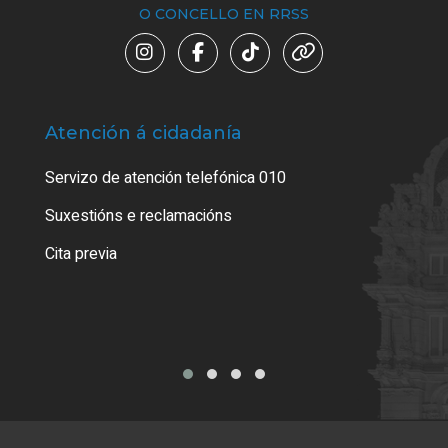
O CONCELLO EN RRSS
Atención á cidadanía
Trá
Servizo de atención telefónica 010
Empa
certi
Suxestións e reclamacións
Como
Cita previa
Tarx