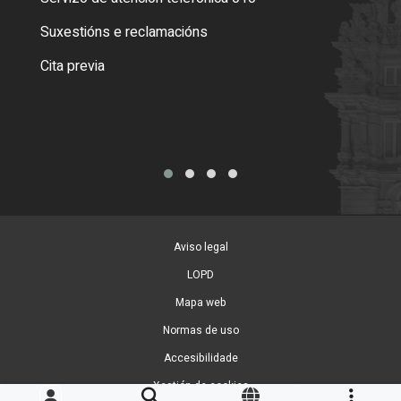
certi
Suxestións e reclamacións
Como
Cita previa
Tarx
Aviso legal
LOPD
Mapa web
Normas de uso
Accesibilidade
Xestión de cookies