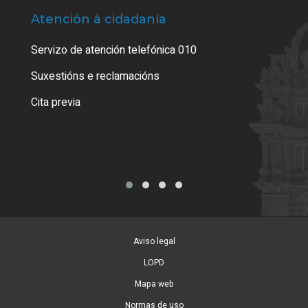
Atención á cidadanía
Trá
Servizo de atención telefónica 010
Empa
certi
Suxestións e reclamacións
Como
Cita previa
Tarx
Aviso legal
LOPD
Mapa web
Normas de uso