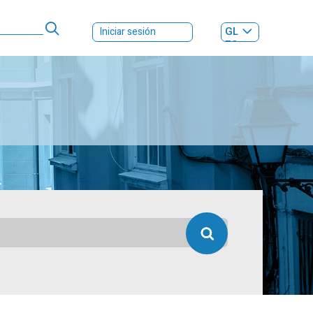
GL
Iniciar sesión
ES
|