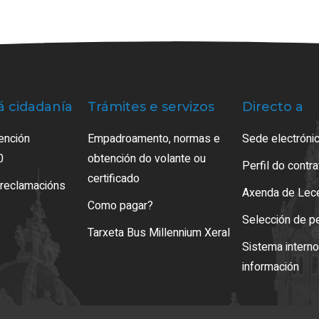
á cidadanía
Trámites e servizos
Directo a
ención
Empadroamento, normas e
Sede electrónic
0
obtención do volante ou
Perfil do contr
certificado
 reclamacións
Axenda de Lec
Como pagar?
Selección de p
Tarxeta Bus Millennium Xeral
Sistema intern
información