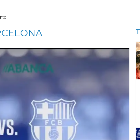
nto
ARCELONA
T