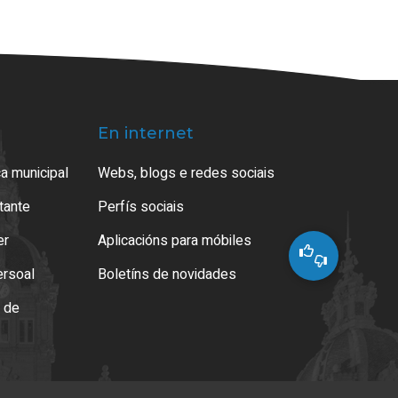
En internet
a municipal
Webs, blogs e redes sociais
atante
Perfís sociais
er
Aplicacións para móbiles
ersoal
Boletíns de novidades
o de