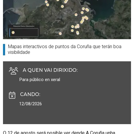
Mapas interactivos de puntos da Coruña que terán boa
visibilidade
A QUEN VAI DIRIXIDO
:
Para público en xeral
CANDO
:
12/08/2026
O 12 de agosto será posible ver dende A Coruña unha