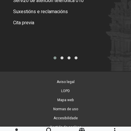
Servizo de atención telefónica 010
Empa
certi
Suxestións e reclamacións
Como
Cita previa
Tarx
Aviso legal
LOPD
Mapa web
Normas de uso
Accesibilidade
Xestión de cookies