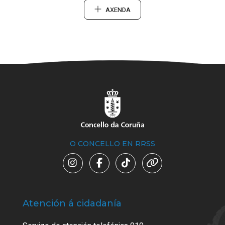
AXENDA
O CONCELLO EN RRSS
Atención á cidadanía
Trá