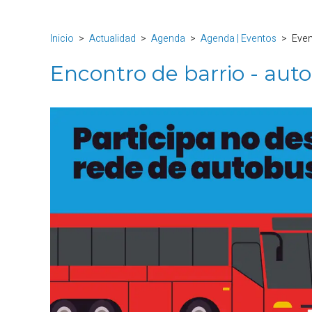
Inicio
Actualidad
Agenda
Agenda | Eventos
Eve
Encontro de barrio - aut