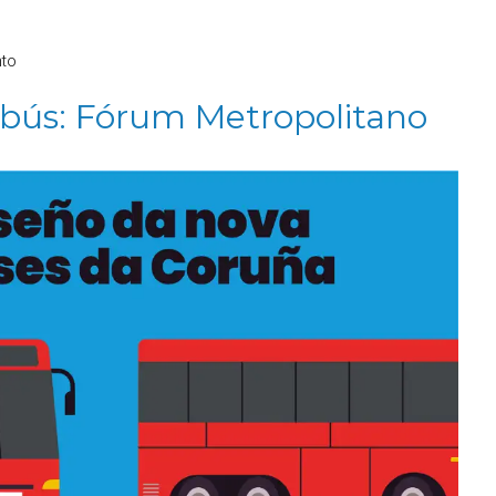
nto
obús: Fórum Metropolitano