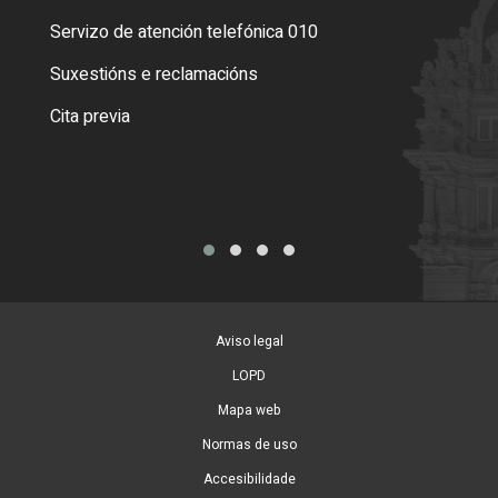
Servizo de atención telefónica 010
Empa
certi
Suxestións e reclamacións
Como
Cita previa
Tarx
Aviso legal
LOPD
Mapa web
Normas de uso
Accesibilidade