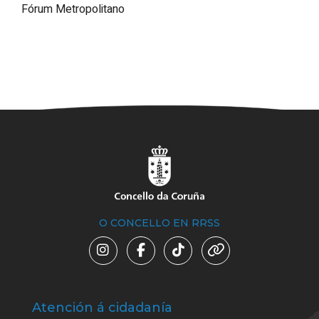
Fórum Metropolitano
O CONCELLO EN RRSS
Atención á cidadanía
Trá