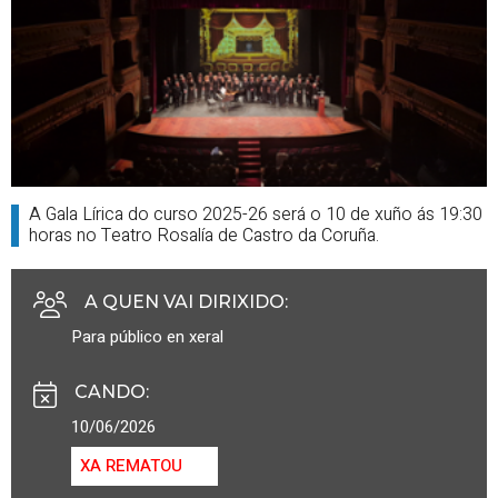
A Gala Lírica do curso 2025-26 será o 10 de xuño ás 19:30
horas no Teatro Rosalía de Castro da Coruña.
A QUEN VAI DIRIXIDO
:
Para público en xeral
CANDO
:
10/06/2026
XA REMATOU