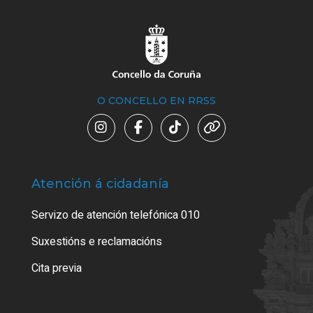
O CONCELLO EN RRSS
Atención á cidadanía
Trá
Servizo de atención telefónica 010
Empa
certi
Suxestións e reclamacións
Como
Cita previa
Tarx