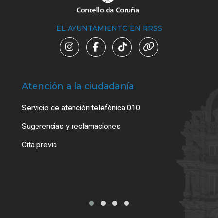
EL AYUNTAMIENTO EN RRSS
Atención a la ciudadanía
Trá
Servicio de atención telefónica 010
Empa
o cer
Sugerencias y reclamaciones
Como
Cita previa
Tarj