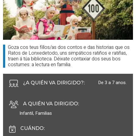
Goza cos teus fillos/as dos contos e das historias que os
Ratos de Lonxedetodo, uns simpáticos ratiños e ratiñas,
traen á túa biblioteca. Déixate contaxiar dos seus bos
costumes: a lectura en familia.
De 3 a 7 anos.
¿A QUIÉN VA DIRIGIDO?
:
A QUIÉN VA DIRIGIDO
:
Infantil
,
Familias
CUÁNDO
: