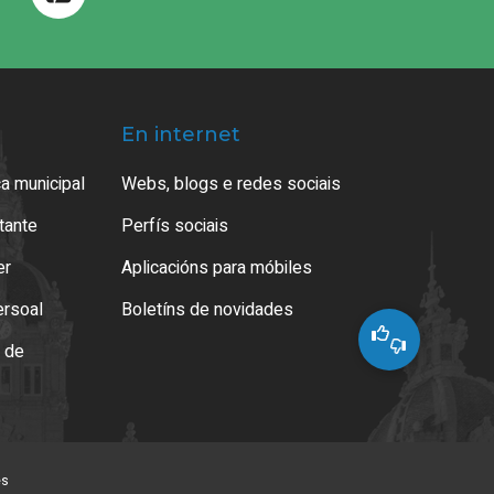
En internet
a municipal
Webs, blogs e redes sociais
atante
Perfís sociais
er
Aplicacións para móbiles
ersoal
Boletíns de novidades
o de
es