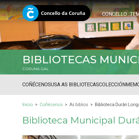
CONCELLO
TE
BIBLIOTECAS MUNIC
CORUNA.GAL
COÑÉCENOS
USA AS BIBLIOTECAS
COLECCIÓN
MEMO
Inicio
Coñécenos
As biblios
Biblioteca Durán Lorig
Biblioteca Municipal Dur