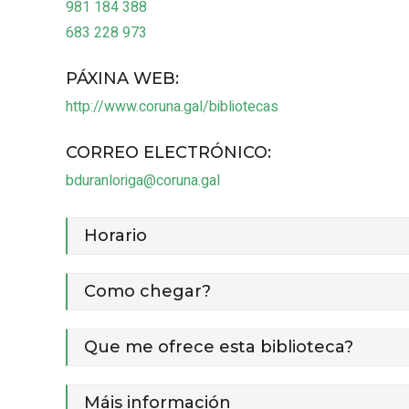
981 184 388
683 228 973
PÁXINA WEB
:
http://www.coruna.gal/bibliotecas
CORREO ELECTRÓNICO
:
bduranloriga@coruna.gal
Horario
Como chegar?
Que me ofrece esta biblioteca?
Máis información