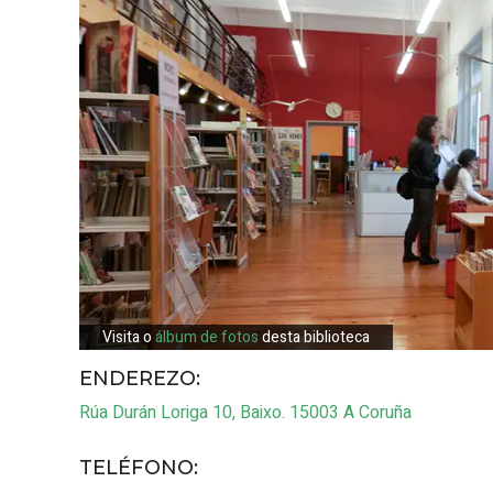
Visita o
álbum de fotos
desta biblioteca
ENDEREZO:
Rúa Durán Loriga 10, Baixo.
15003
A Coruña
TELÉFONO
: