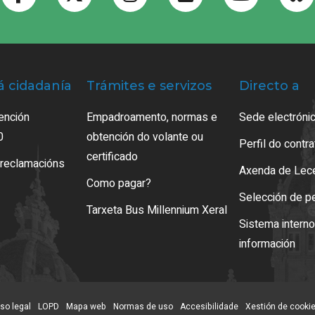
á cidadanía
Trámites e servizos
Directo a
ención
Empadroamento, normas e
Sede electrónic
0
obtención do volante ou
Perfil do contr
certificado
 reclamacións
Axenda de Lec
Como pagar?
Selección de p
Tarxeta Bus Millennium Xeral
Sistema intern
información
so legal
LOPD
Mapa web
Normas de uso
Accesibilidade
Xestión de cooki